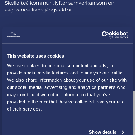
Skellefteå kommun, lyfter samverkan som en
avgörande framgångsfaktor:
– Vi är kända för att våga testa nytt. Vi testar, vi
innoverar och gärna tillsammans med näringslivet,
akademin, vårt innovationsbolag och kommunen.
Skellefteå Droneport är ett lysande exempel på vad
This website uses cookies
samarbete kan leda till.
We use cookies to personalise content and ads, to
provide social media features and to analyse our traffic.
Se videoinslaget om Skellefteå Droneport.
We also share information about your use of our site with
our social media, advertising and analytics partners who
may combine it with other information that you’ve
provided to them or that they’ve collected from your use
of their services.
⋯
Show details