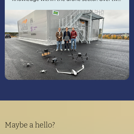
intensive days, field tests combining drone
flights, AI, and sound analysis were carried
out.
Maybe a hello?