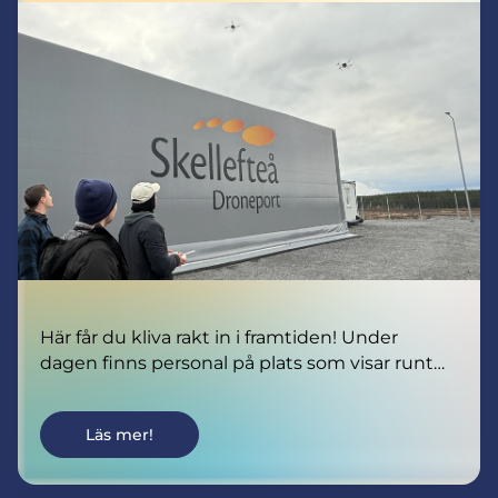
Här får du kliva rakt in i framtiden! Under
dagen finns personal på plats som visar runt
på drönarflygplatsen, berättar om
verksamheten och visar hur drönare redan
Läs mer!
idag används inom olika områden.
Vid utvalda tider lyfter vi dessutom drönare
live och det finns möjlighet att själv prova att