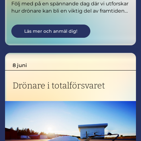
Följ med på en spännande dag där vi utforskar
hur drönare kan bli en viktig del av framtidens
säkra och resilienta transportsystem.
Under dagen får du ta del av inspirerande
Läs mer och anmäl dig!
seminarier som visar både vad som redan görs
och vilka möjligheter som väntar framåt.
8 juni
Drönare i totalförsvaret