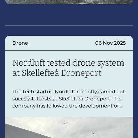
Drone
06 Nov 2025
Nordluft tested drone system
at Skellefteå Droneport
The tech startup Nordluft recently carried out
successful tests at Skellefteå Droneport. The
company has followed the development of
the droneport in Skellefteå and decided to
conduct a volume test of its control system,
which coordinates a group of autonomous
drones.