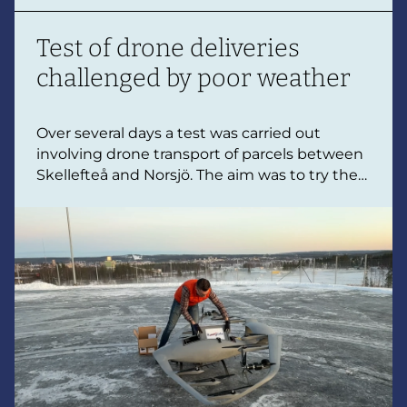
Test of drone deliveries
challenged by poor weather
Over several days a test was carried out
involving drone transport of parcels between
Skellefteå and Norsjö. The aim was to try the
entire delivery chain and gain practical
insights into what is required to transport
goods by drone over longer distances.
However low clouds and difficult weather
conditions prevented the flights from being
carried out as planned.