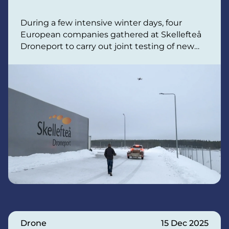
Arctic conditions
During a few intensive winter days, four
European companies gathered at Skellefteå
Droneport to carry out joint testing of new
drone solutions. In an environment
characterised by cold temperatures, snow
and rapidly changing weather conditions, the
companies had the opportunity to verify
technology, exchange experience and take
important steps towards the future of air
mobility.
Drone
15 Dec 2025