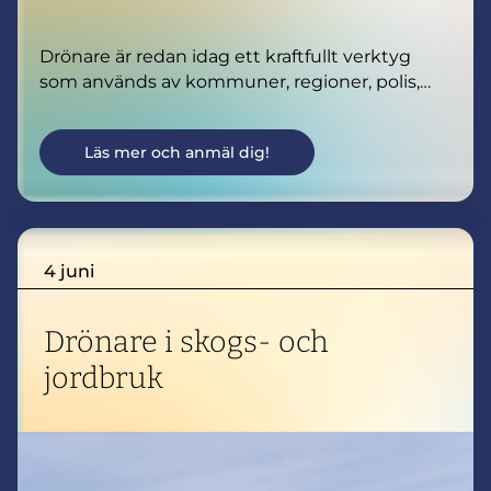
Drönare är redan idag ett kraftfullt verktyg
som används av kommuner, regioner, polis,
räddningstjänst och andra offentliga aktörer
för att utföra arbete snabbare, säkrare och med
Läs mer och anmäl dig!
högre precision.
Under dagen finns tillfälle att lyssna på och
träffa aktörer som delar med sig av sina
erfarenheter, lärdomar och framtidsvisioner
kring drönare.
4 juni
Drönare i skogs- och
jordbruk