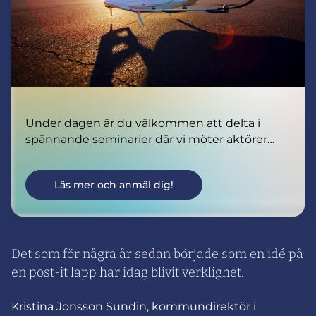
Under dagen är du välkommen att delta i
spännande seminarier där vi möter aktörer
som arbetar med både civil och militär
beredskap.
Läs mer och anmäl dig!
Vi berör också den växande utmaningen i att
skilja mellan drönare som används för goda
syften och de som inte gör det – och vilket
ansvar som ligger i utbildning, ny teknik och
Det som för några år sedan började som en idé på
bred samverkan.
en post-it lapp har idag blivit verklighet.
Kristina Jonsson Sundin, kommundirektör i