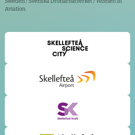
Sweden / Svenska Drönarnätverket / Women in
Aviation