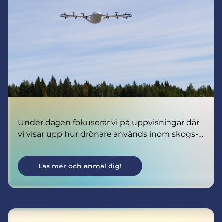
Under dagen fokuserar vi på uppvisningar där
vi visar upp hur drönare används inom skogs-
och jordbruk. Detta kommer att kompletteras
med seminarier och nätverkande med företag
Läs mer och anmäl dig!
som utvecklar drönarbaserade lösningar som
kan förändra hur vi arbetar med mark, skog
och naturresurser.