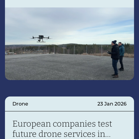
simulated accident sites. The results
demonstrate how the technology can
strengthen decision making during
emergency response and lay the foundation
for increased collaboration between public
safety actors.
Drone
23 Jan 2026
European companies test
future drone services in